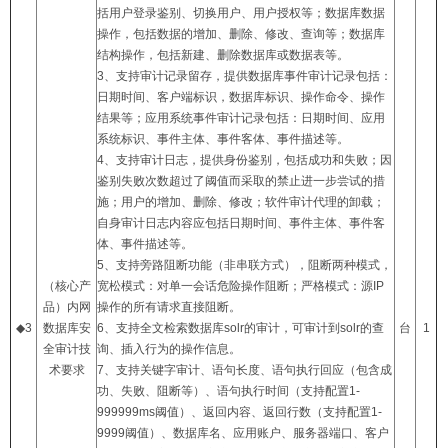
括用户登录鉴别、切换用户、用户授权等；数据库数据
操作，包括数据的增加、删除、修改、查询等；数据库
结构操作，包括新建、删除数据库或数据表等。
3、支持审计记录留存，提供数据库事件审计记录包括：
日期时间、客户端标识，数据库标识、操作命令、操作
结果等；应用系统事件审计记录包括：日期时间、应用
系统标识、事件主体、事件客体、事件描述等。
4、支持审计日志，提供身份鉴别，包括成功和失败；因
鉴别失败次数超过了阈值而采取的禁止进一步尝试的措
施；用户的增加、删除、修改；软件审计代理的卸载；
自身审计日志内容应包括日期时间、事件主体、事件客
体、事件描述等。
5、支持旁路阻断功能（非串联方式），阻断两种模式，
（核心产
宽松模式：对单一会话危险操作阻断；严格模式：源IP
品）内网
操作的所有请求直接阻断。
◆3
数据库安
6、支持全文检索数据库solr的审计，可审计到solr的查
台
1
全审计技
询、插入行为的操作信息。
术要求
7、支持关键字审计、语句长度、语句执行回应（包含成
功、失败、阻断等）、语句执行时间（支持配置1-
999999ms阈值）、返回内容、返回行数（支持配置1-
9999阈值）、数据库名、应用账户、服务器端口、客户