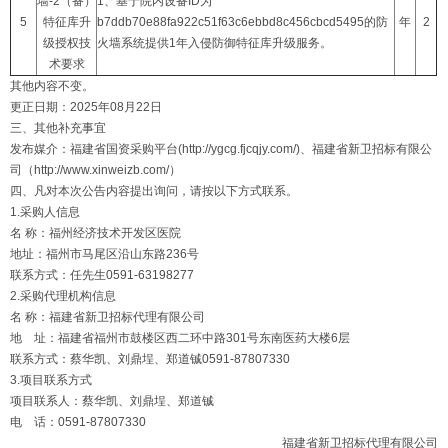
墙-2（备）
1、基于院内设备ID为
5
特征库升
b7ddb70e88fa922c51f63c6ebbd8c456cbcd5495的防
年
2
级授权技
火墙系统提供1年入侵防御特征库升级服务。
术要求
其他内容不变。
更正日期：2025年08月22日
三、其他补充事宜
发布媒介：福建省国资采购平台(http://ygcg.fjcqjy.com/)、福建省新卫招标有限公
司（http://www.xinweizb.com/）
四、凡对本次公告内容提出询问，请按以下方式联系。
1.采购人信息
名 称：福州经济技术开发区医院
地址：福州市马尾区沿山东路236号
联系方式：任先生0591-63198277
2.采购代理机构信息
名 称：福建省新卫招标代理有限公司
地 址：福建省福州市鼓楼区西二环中路301号东南医药大楼6层
联系方式：蔡华凯、刘鼎埕、郑道铖0591-87807330
3.项目联系方式
项目联系人：蔡华凯、刘鼎埕、郑道铖
电 话：0591-87807330
福建省新卫招标代理有限公司