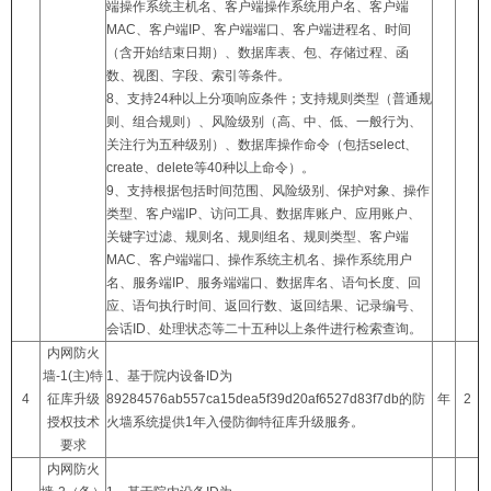
端操作系统主机名、客户端操作系统用户名、客户端
MAC、客户端IP、客户端端口、客户端进程名、时间
（含开始结束日期）、数据库表、包、存储过程、函
数、视图、字段、索引等条件。
8、支持24种以上分项响应条件；支持规则类型（普通规
则、组合规则）、风险级别（高、中、低、一般行为、
关注行为五种级别）、数据库操作命令（包括select、
create、delete等40种以上命令）。
9、支持根据包括时间范围、风险级别、保护对象、操作
类型、客户端IP、访问工具、数据库账户、应用账户、
关键字过滤、规则名、规则组名、规则类型、客户端
MAC、客户端端口、操作系统主机名、操作系统用户
名、服务端IP、服务端端口、数据库名、语句长度、回
应、语句执行时间、返回行数、返回结果、记录编号、
会话ID、处理状态等二十五种以上条件进行检索查询。
内网防火
墙-1(主)特
1、基于院内设备ID为
4
征库升级
89284576ab557ca15dea5f39d20af6527d83f7db的防
年
2
授权技术
火墙系统提供1年入侵防御特征库升级服务。
要求
内网防火