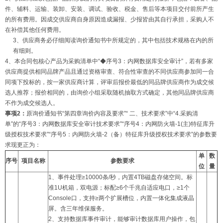
件、辅料、运输、装卸、安装、调试、验收、税金、售后等本项目交付前所产生
的所有费用。因成交供应商自身原因造成漏报、少报皆由其自行承担，采购人不
在补偿其他任何费用。
3、供应商务必仔细阅读询价通知书中所规定的，其中包括技术规格在内的所
有细则。
4、本合同包核心产品为采购清单中“◆序号3：内网数据库安全审计”，若有多家
供应商提供相同品牌产品且通过资格审查、符合性审查的不同供应商参加同一合
同项下投标的，按一家供应商计算，评审后报价最低的同品牌供应商作为成交候
选人推荐；报价相同的，由询价小组采取随机抽取方式确定，其他同品牌供应商
不作为成交候选人。
事项
2
：
原询价通知书“第四章询价内容及要求”“ 二、技术要求”中“4.采购清
单”的“序号3：内网数据库安全审计技术要求”“序号4：内网防火墙-1(主)特征库升
级授权技术要求”“序号5：内网防火墙-2（备）特征库升级授权技术要求”的参数要
求现更正为：
单
数
序号
项目名称
参数要求
位
量
1、事件处理≥10000条/秒，内置4TB磁盘存储空间。标
准1U机箱，双电源；标配≥6个千兆自适应电口，≥1个
Console口，支持≥两个扩展槽位，内置一体化集成液晶
屏。含三年维保服务。
2、支持数据库事件审计，能够审计数据库用户操作，包