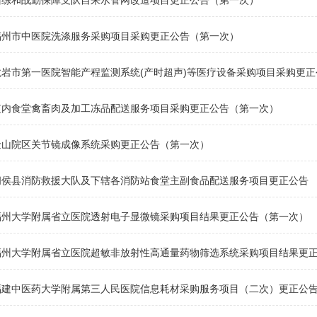
训练和战勤保障支队自来水管网改造项目更正公告（第一次）
福州市中医院洗涤服务采购项目采购更正公告（第一次）
龙岩市第一医院智能产程监测系统(产时超声)等医疗设备采购项目采购更
监内食堂禽畜肉及加工冻品配送服务项目采购更正公告（第一次）
金山院区关节镜成像系统采购更正公告（第一次）
闽侯县消防救援大队及下辖各消防站食堂主副食品配送服务项目更正公告
福州大学附属省立医院透射电子显微镜采购项目结果更正公告（第一次）
福州大学附属省立医院超敏非放射性高通量药物筛选系统采购项目结果更
福建中医药大学附属第三人民医院信息耗材采购服务项目（二次）更正公