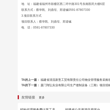
地 址：福建省福州市鼓楼区西二环中路301号东南医药大楼6层
联系方式：蔡华凯、刘鼎埕、郑道铖0591-87807330
3.项目联系方式
项目联系人：蔡华凯、刘鼎埕、郑道铖
电 话：0591-87807330
TA的上一篇：
福建省清流新垦工贸有限责任公司物业管理服务采购
TA的下一篇：
厦门翔弘实业有限公司生产缝制设备（三期）项目招
友情链接
更多
招标代理服务费计算工具
福建省公共资源交易平台