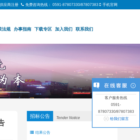
供应商注册
免费咨询热线：
0591-87807330/87807383
手机官网
策法规
办事指南
下载专区
加入我们
联系我们
客户服务热线
0591-
87807330/87807383
招标公告
Tender Notice
给我们留言
告
结果公告