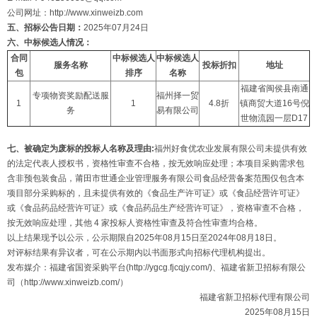
公司网址：http://www.xinweizb.com
五、招标公告日期：
2025年07月24日
六、中标候选人情况：
合同
中标候选人
中标候选人
服务名称
投标折扣
地址
包
排序
名称
福建省闽侯县南通
专项物资奖励配送服
福州择一贸
1
1
4.8折
镇商贸大道16号倪
务
易有限公司
世物流园一层D17
七、被确定为废标的投标人名称及理由:
福州好食优农业发展有限公司未提供有效
的法定代表人授权书，资格性审查不合格，按无效响应处理；本项目采购需求包
含非预包装食品，莆田市世通企业管理服务有限公司食品经营备案范围仅包含本
项目部分采购标的，且未提供有效的《食品生产许可证》或《食品经营许可证》
或《食品药品经营许可证》或《食品药品生产经营许可证》，资格审查不合格，
按无效响应处理，其他 4 家投标人资格性审查及符合性审查均合格。
以上结果现予以公示，公示期限自2025年08月15日至2024年08月18日。
对评标结果有异议者，可在公示期内以书面形式向招标代理机构提出。
发布媒介：福建省国资采购平台(http://ygcg.fjcqjy.com/)、福建省新卫招标有限公
司（http://www.xinweizb.com/）
福建省新卫招标代理有限公司
2025年08月15日