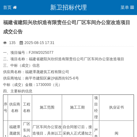
新卫招标代理
首页
菜单
福建省建阳兴欣织造有限责任公司厂区车间办公室改造项目
成交公告
135
2025-08-15 17:31
一、项目编号：FJXW2025077
二、项目名称：福建省建阳兴欣织造有限责任公司厂区车间办公室改造项目
三、中标（成交）信息
供应商名称：福建潭晟建筑工程有限公司
供应商地址：南平市建阳区麻沙镇西街925-6号
中标（成交）金额：1730000（元）
四、主要标的信息
项
序
供应商
工程
目
施工范围
施工工期
执业证书
号
名称
名称
经
理
厂区
福建潭
厂区车间办公室改
自合同签订后，接
车间
严
晟建筑
造项目，具体以工
采购人正式通知之
闽
1
办公
贵