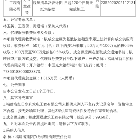
工程有
程量清单及设计图
日起120个日历天
2352020202112131
室改
隆
限公司
纸为依据
完成施工。
造
五、评审专家名单：
林玉英、王香俤、黄通韬（采购人代表）
六、代理服务收费标准及金额：
本项目代理费收费标准：以成交金额为基数按差额定率累进法计算向成交供应商
收取。收费标准：50万元（含）以下的按1%收取；50万元至100万元的按0.9%
收取；100万元至500万元的按0.5%收取。成交供应商在领取成交通知书前，以
转账或汇款方式提交。代理服务费支付至以下账户：开户名称：福建省新卫招标
代理有限公司；开户银行：中国光大银行福州南门支行；账号：
77360188000028873。
本项目代理费总金额：1.315万元（人民币）
七、公告期限
自本公告发布之日起1个工作日。
八、其它补充事宜
1.福建省红日水利水电工程有限公司未提供未列入不良行为记录名单，资格审查
不合格，按无效响应处理，其他3家供应商资格性及符合性审查均合格。
2.成交供应商：福建潭晟建筑工程有限公司，综合评分：99.60分。
九、凡对本次公告内容提出询问，请按以下方式联系。
1.采购人信息
名 称：福建省建阳兴欣织造有限责任公司