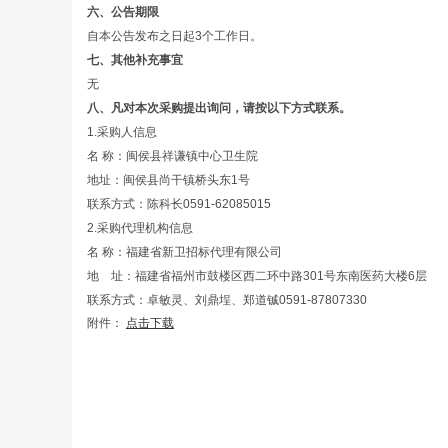
六、公告期限
自本公告发布之日起3个工作日。
七、其他补充事宜
无
八、凡对本次采购提出询问，请按以下方式联系。
1.采购人信息
名 称：闽侯县祥谦镇中心卫生院
地址：闽侯县尚干镇桥头东1号
联系方式：陈科长0591-62085015
2.采购代理机构信息
名 称：福建省新卫招标代理有限公司
地 址：福建省福州市鼓楼区西二环中路301号
联系方式：卓敏灵、刘鼎埕、郑道铖0591-87807330
附件：
点击下载