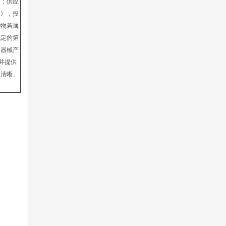
）；供应
证》，投
货物若属
规定的第
疗器械产
并提供
、清晰、