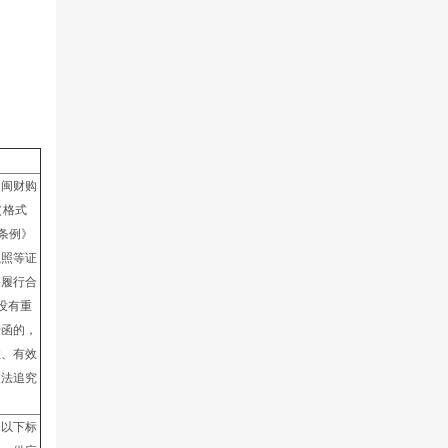
（闽财购
（格式
条例》
执照等证
备履行合
没有重
诺函的，
性、有效
依法追究
合以下标