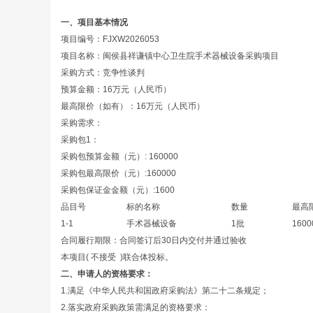
一、项目基本情况
项目编号：FJXW2026053
项目名称：闽侯县祥谦镇中心卫生院手术器械设备采购项目
采购方式：竞争性谈判
预算金额：16万元（人民币）
最高限价（如有）：16万元（人民币）
采购需求：
采购包1：
采购包预算金额（元）: 160000
采购包最高限价（元）:160000
采购包保证金金额（元）:1600
品目号
标的名称
数量
最高
1-1
手术器械设备
1批
1600
合同履行期限：合同签订后30日内交付并通过验收
本项目( 不接受 )联合体投标。
二、申请人的资格要求：
1.满足《中华人民共和国政府采购法》第二十二条规定；
2.落实政府采购政策需满足的资格要求：