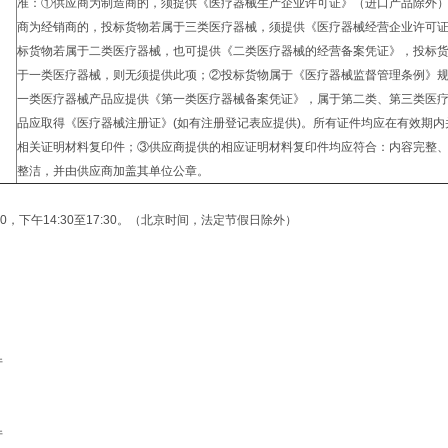
准：①供应商为制造商的，须提供《医疗器械生产企业许可证》（进口产品除外
商为经销商的，投标货物若属于三类医疗器械，须提供《医疗器械经营企业许可
标货物若属于二类医疗器械，也可提供《二类医疗器械的经营备案凭证》，投标
于一类医疗器械，则无须提供此项；②投标货物属于《医疗器械监督管理条例》
一类医疗器械产品应提供《第一类医疗器械备案凭证》，属于第二类、第三类医
品应取得《医疗器械注册证》(如有注册登记表应提供)。所有证件均应在有效期内
相关证明材料复印件；③供应商提供的相应证明材料复印件均应符合：内容完整
整洁，并由供应商加盖其单位公章。
2:00，下午14:30至17:30。（北京时间，法定节假日除外）
厅
厅