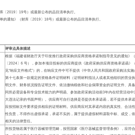
〔2019〕19号）或最新公布的品目清单执行。
的通知》（财库〔2019〕18号）或最新公布的品目清单执行。
评审点具体描述
根据《福建省财政厅关于印发推行政府采购供应商资格承诺制指导意见的通知》
〔2024〕6 号），参加本项目投标的供应商提供《政府采购供应商资格承诺函》
见“响应文件格式”）的，在响应文件中可不提供《中华人民共和国政府采购法实施
第十七条第一款规定的资格条件证明材料（证明材料指法人或者其他组织的营业
明文件、财务状况报告证明文件、依法缴纳税收和社会保障资金的证明文件、具
同所必需设备和专业技术能力的声明函、参加政府采购活动前3年内在经营活动中
大违法记录的书面声明）。供应商可自行选择是否提供本承诺函，若不提供本承
应按招标文件要求提供相应的证明材料。供应商应对其承诺内容的真实性、合法
性负责，不得作出虚假承诺，承诺不实的，属于提供虚假材料谋取中标、成交，
相关的法律责任。
所投货物若属于医疗器械管理范畴，按照国家《医疗器械监督管理条例》，应符