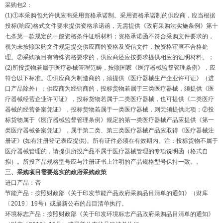
采购包2：
(1)①本采购包允许供应商采用资格承诺制。采用资格承诺制的供应商，应当根据
投标(响应)格式文件要求提供资格承诺函，无需提供《政府采购法实施条例》第十
七条第一款规定的一般资格条件证明材料；资格承诺函不符合采购文件要求的，
视为未按照采购文件规定提交供应商的资格及资信文件，按资格审查不合格处
理。②采购项目有特殊资格要求的，供应商还应按要求提供相应的证明材料。；
(2)所投货物若属于医疗器械管理范畴，按照国家《医疗器械监督管理条例》，应
符合以下标准。①供应商为制造商的，须提供《医疗器械生产企业许可证》（进
口产品除外）；供应商为经销商的，投标货物若属于三类医疗器械，须提供《医
疗器械经营企业许可证》，投标货物若属于二类医疗器械，也可提供《二类医疗
器械的经营备案凭证》，投标货物若属于一类医疗器械，则无须提供此项；②投
标货物属于《医疗器械监督管理条例》规定的第一类医疗器械产品应提供《第一
类医疗器械备案凭证》，属于第二类、第三类医疗器械产品应取得《医疗器械注
册证》(如有注册登记表应提供)。所有证件必须在有效期内。注：投标货物不属于
医疗器械管理的，请提供所投产品不属于医疗器械管理的专项说明函（格式自
拟）。所投产品规格型号应与注册证书上注明的产品规格型号保持一致。。
三、采购项目需要落实的政府采购政策
进口产品：否
节能产品：按照财政部《关于印发节能产品政府采购品目清单的通知》（财库
〔2019〕19号）或最新公布的品目清单执行。
环境标志产品：按照财政部《关于印发环境标志产品政府采购品目清单的通知》