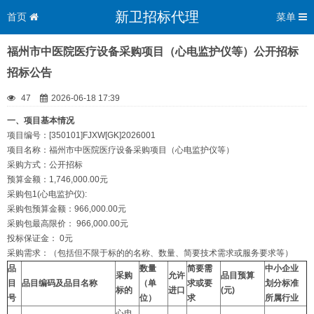
新卫招标代理
首页
菜单
福州市中医院医疗设备采购项目（心电监护仪等）公开招标
招标公告
47
2026-06-18 17:39
一、项目基本情况
项目编号：[350101]FJXW[GK]2026001
项目名称：福州市中医院医疗设备采购项目（心电监护仪等）
采购方式：公开招标
预算金额：1,746,000.00元
采购包1(心电监护仪):
采购包预算金额：966,000.00元
采购包最高限价： 966,000.00元
投标保证金： 0元
采购需求：（包括但不限于标的的名称、数量、简要技术需求或服务要求等）
品
数量
简要需
中小企业
采购
允许
品目预算
目
品目编码及品目名称
（单
求或要
划分标准
标的
进口
(元)
号
位）
求
所属行业
心电