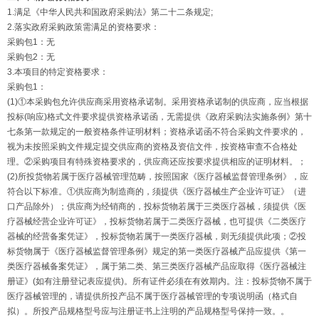
1.满足《中华人民共和国政府采购法》第二十二条规定;
2.落实政府采购政策需满足的资格要求：
采购包1：无
采购包2：无
3.本项目的特定资格要求：
采购包1：
(1)①本采购包允许供应商采用资格承诺制。采用资格承诺制的供应商，应当根据
投标(响应)格式文件要求提供资格承诺函，无需提供《政府采购法实施条例》第十
七条第一款规定的一般资格条件证明材料；资格承诺函不符合采购文件要求的，
视为未按照采购文件规定提交供应商的资格及资信文件，按资格审查不合格处
理。②采购项目有特殊资格要求的，供应商还应按要求提供相应的证明材料。；
(2)所投货物若属于医疗器械管理范畴，按照国家《医疗器械监督管理条例》，应
符合以下标准。①供应商为制造商的，须提供《医疗器械生产企业许可证》（进
口产品除外）；供应商为经销商的，投标货物若属于三类医疗器械，须提供《医
疗器械经营企业许可证》，投标货物若属于二类医疗器械，也可提供《二类医疗
器械的经营备案凭证》，投标货物若属于一类医疗器械，则无须提供此项；②投
标货物属于《医疗器械监督管理条例》规定的第一类医疗器械产品应提供《第一
类医疗器械备案凭证》，属于第二类、第三类医疗器械产品应取得《医疗器械注
册证》(如有注册登记表应提供)。所有证件必须在有效期内。注：投标货物不属于
医疗器械管理的，请提供所投产品不属于医疗器械管理的专项说明函（格式自
拟）。所投产品规格型号应与注册证书上注明的产品规格型号保持一致。。