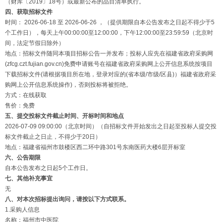
（财库〔2019〕18号）或最新公布的品目清单执行。
四、获取招标文件
时间： 2026-06-18 至 2026-06-26 ，（提供期限自本公告发布之日起不得少于5
个工作日），每天上午00:00:00至12:00:00，下午12:00:00至23:59:59（北京时
间，法定节假日除外）
地点：招标文件随同本项目招标公告一并发布；投标人应先在福建省政府采购网
(zfcg.czt.fujian.gov.cn)免费申请账号在福建省政府采购网上公开信息系统按项目
下载招标文件(请根据项目所在地，登录对应的(省本级/市级/区县)）福建省政府采
购网上公开信息系统操作)，否则投标将被拒绝。
方式：在线获取
售价：免费
五、提交投标文件截止时间、开标时间和地点
2026-07-09 09:00:00（北京时间）（自招标文件开始发出之日起至投标人提交投
标文件截止之日止，不得少于20日）
地点：福建省福州市鼓楼区西二环中路301号东南医药大楼6层开标室
六、公告期限
自本公告发布之日起5个工作日。
七、其他补充事宜
无
八、对本次招标提出询问，请按以下方式联系。
1.采购人信息
名称：福州市中医院