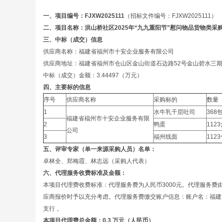
一、项目编号：
FJXW2025
111
（招标文件编号：FJXW2025111）
二、项目名称：
洪山桥社区2025年“九九重阳节”慰问物品货物类采
三、中标（成交）信息
供应商名称：福建省福州市十安企业服务有限公司
供应商地址：福建省福州市仓山区金山街道石边路52号金山碧水三期夏
中标（成交）金额：3.44497（万元）
四、主要标的信息
序号
供应商名称
采购标的
数量
1
水牛乳千层吐司
368
福建省福州市十安企业服务有限
2
鸭蛋
112
公司
3
福州线面
112
五、评审专家（单一来源采购人员）名单：
卓林全、郑梅霞、林志远（采购人代表）
六、代理服务收费标准及金额：
本项目代理费收费标准：代理服务费为人民币3000元。代理服务
应商报价时予以充分考虑。代理服务费缴交账户信息：账户名：福建省新卫招
支行 。
本项目代理费总金额：0.
3
万元（人民币）