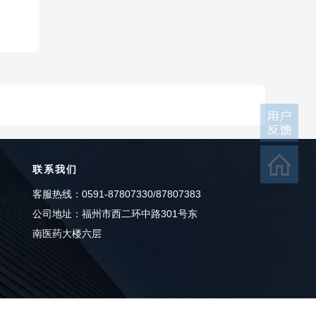
联系我们
客服热线：0591-87807330/87807383
公司地址：福州市西二环中路301号东
南医药大楼六层