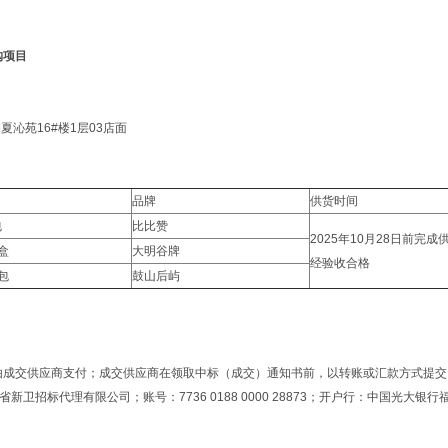
购项目
沁苑16#楼1层03店面
品牌
供货时间
包
比比赞
2025年10月28日前完成
3盒
大明谷牌
经验收合格
3包
鼓山后屿
费由成交供应商支付；成交供应商在领取中标（成交）通知书前，以转账或汇款方式提交
标代理有限公司；账号：7736 0188 0000 28873；开户行：中国光大银行