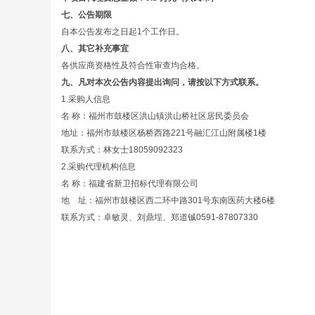
七、公告期限
自本公告发布之日起1个工作日。
八、其它补充事宜
各供应商资格性及符合性审查均合格。
九、凡对本次公告内容提出询问，请按以下方式联系。
1.采购人信息
名 称：福州市鼓楼区洪山镇洪山桥社区居民委员会
地址：福州市鼓楼区杨桥西路221号融汇江山附属楼
联系方式：林女士18059092323
2.采购代理机构信息
名 称：福建省新卫招标代理有限公司
地 址：福州市鼓楼区西二环中路301号东南
联系方式：卓敏灵、刘鼎埕、郑道铖0591-87807330