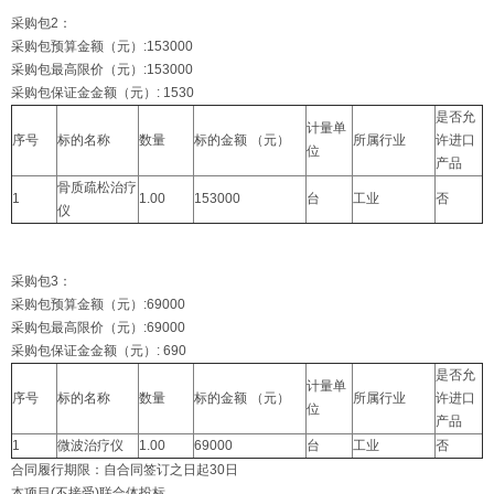
采购包2：
采购包预算金额（元）:153000
采购包最高限价（元）:153000
采购包保证金金额（元）: 1530
是否允
计量单
序号
标的名称
数量
标的金额 （元）
所属行业
许进口
位
产品
骨质疏松治疗
1
1.00
153000
台
工业
否
仪
采购包3：
采购包预算金额（元）:69000
采购包最高限价（元）:69000
采购包保证金金额（元）: 690
是否允
计量单
序号
标的名称
数量
标的金额 （元）
所属行业
许进口
位
产品
1
微波治疗仪
1.00
69000
台
工业
否
合同履行期限：自合同签订之日起30日
本项目(不接受)联合体投标。