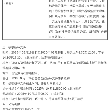
提供《二类医疗器械的经营备案凭证》，投
（若有）
标货物若属于一类医疗器械，则无须提供此
项；②投标货物属于《医疗器械监督管理条
例》规定的第一类医疗器械产品应提供《第
一类医疗器械备案凭证》，属于第二类、第
三类医疗器械产品应取得《医疗器械注册
证》(如有注册登记表应提供)。所有证件必须
在有效期内。
三、获取招标文件
时间：
2025
年
0
9
月
19
日起至
2025
年
0
9
月
28
日，每天上午8:30至12:00，下午
14:30至17:30。（北京时间，法定节假日除外）
地点：福建省福州市鼓楼区西二环中路301号东南医药大楼6层福建省新卫招标代
理有限公司623室
方式：现场报名或邮箱报名。
售价：￥300.0 元，本公告包含的招标文件售价总和
四、提交投标文件截止时间、开标时间和地点
提交投标文件截止时间：2025年 10 月11日09:00（北京时间）
开标时间：2025年 10月11日09:00（北京时间）
地点：福州市鼓楼区西二环中路301号东南医药大楼6层开标厅
五、公告期限
自本公告发布之日起5个工作日。