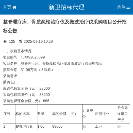
新卫招标代理
首页
菜单
整脊理疗床、骨质疏松治疗仪及微波治疗仪采购项目公开招
标公告
125
2025-09-19 10:29
一、项目基本情况
项目编号：FJXW2025099
项目名称：整脊理疗床、骨质疏松治疗仪及微波治疗仪采购项目
预算金额：31.06万元（人民币）
采购需求：
采购包1：
采购包预算金额（元）:88600
采购包最高限价（元）:88600
采购包保证金金额（元）:886
是否允
计量单
序号
标的名称
数量
标的金额 （元）
所属行业
许进口
位
产品
1
整脊理疗床
1.00
88600
台
工业
否