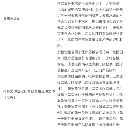
格式文件要求提供资格承诺函，无需提供
《政府采购法实施条例》第十七条第一款规
定的一般资格条件证明材料；资格承诺函不
资格承诺函
符合采购文件要求的，视为未按照采购文件
规定提交供应商的资格及资信文件，按资格
审查不合格处理。②采购项目有特殊资格要
求的，供应商还应按要求提供相应的证明材
料。
所投货物若属于医疗器械管理范畴，按照国
家《医疗器械监督管理条例》，应符合以下
标准。①供应商为制造商的，须提供《医疗
器械生产企业许可证》（进口产品除外）；
供应商为经销商的，投标货物若属于三类医
疗器械，须提供《医疗器械经营企业许可
证》，投标货物若属于二类医疗器械，也可
招标文件规定的其他资格证明文件
提供《二类医疗器械的经营备案凭证》，投
（若有）
标货物若属于一类医疗器械，则无须提供此
项；②投标货物属于《医疗器械监督管理条
例》规定的第一类医疗器械产品应提供《第
一类医疗器械备案凭证》，属于第二类、第
三类医疗器械产品应取得《医疗器械注册