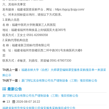
六、其他补充事宜
发布媒体：福建省国资采购平台，网址：https://ygcg.fjcqjy.com/
七、对本次招标提出询问，请按以下方式联系。
1.采购人信息
名 称：福建中医药大学附属第三人民医院
地址：福建省福州市闽侯县上街镇国宾大道365号
联系方式：王女士 0591-62099358
2.采购代理机构信息
名 称：福建省新卫招标代理有限公司
地 址：福建省福州市鼓楼区西二环中路301号东南医药大楼6
层
联系方式：卓敏灵、刘鼎埕、郑道铖 0591-87807330
TA的上一篇：
福建农林大学《自然》大师课堂编辑课堂服务采购项目单一来源采
购公示
TA的下一篇：
厦门翔弘实业有限公司生产缝制设备（三期）项目招标公告
最新公告
厦门翔弘实业有限公司生产缝制设备（三期）项目招标公告
13
2026-08-07 16:22
福建省泉州升华实业有限公司保安服务采购项目成交公告