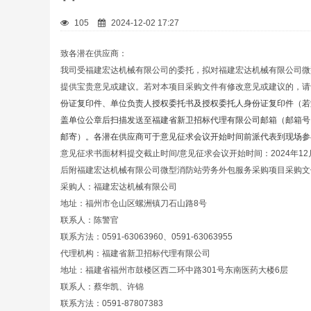
105
2024-12-02 17:27
致各潜在供应商：
我司受福建宏达机械有限公司的委托，拟对福建宏达机械有限公司微
提供宝贵意见或建议。若对本项目采购文件有修改意见或建议的，请
份证复印件、单位负责人授权委托书及授权委托人身份证复印件（若
盖单位公章后扫描发送至福建省新卫招标代理有限公司邮箱（邮箱号
邮寄）。各潜在供应商可于意见征求会议开始时间前派代表到现场参
意见征求书面材料提交截止时间/意见征求会议开始时间：2024年12月
后附福建宏达机械有限公司微型消防站劳务外包服务采购项目采购文
采购人：福建宏达机械有限公司
地址：福州市仓山区螺洲镇刀石山路8号
联系人：陈警官
联系方法：0591-63063960、0591-63063955
代理机构：福建省新卫招标代理有限公司
地址：福建省福州市鼓楼区西二环中路301号东南医药大楼6层
联系人：蔡华凯、许锦
联系方法：0591-87807383