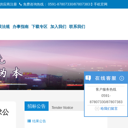
供应商注册
免费咨询热线：
0591-87807330/87807383
手机官网
策法规
办事指南
下载专区
加入我们
联系我们
客户服务热线
0591-
87807330/87807383
招标公告
Tender Notice
给我们留言
求公
结果公告