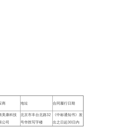
应商
地址
合同履行日期
商美康科技
北京市丰台北路32
《中标通知书》发
限公司
号华胜写字楼
出之日起30日内