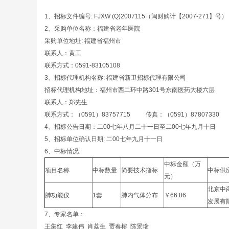
1、招标文件编号: FJXW (Q)2007115（闽财购计【2007-271】号）
2、采购单位名称：福建省老年医院
采购单位地址: 福建省福州市
联系人：黄工
联系方式：0591-83105108
3、招标代理机构名称: 福建省新卫招标代理有限公司
招标代理机构地址：福州市西二环中路301号东南医药大楼六层
联系人：郑先生
联系方式：（0591）83757715 传真：（0591）87807330
4、招标公告日期：二00七年八月二十一日至二00七年九月十日
5、招标单位确认日期: 二00七年九月十一日
6、中标情况:
中标金额（万
项目名称
中标数量
简要技术指标
中标供
元）
北京中
肺功能仪
1套
肺内气体分布
￥66.86
发展有
7、专家名单：
王集红 李建伟 肖荔生 贾春榕 陈景瑞