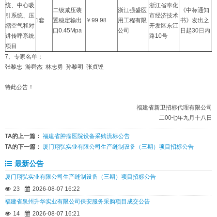
统、中心吸
浙江省奉化
二级减压装
浙江强盛医
《中标通知
引系统、压
市经济技术
1套
置稳定输出
￥99.98
用工程有限
书》发出之
缩空气和对
开发区东江
口0.45Mpa
公司
日起30日内
讲传呼系统
路10号
项目
7、专家名单：
张黎忠 游舜杰 林志勇 孙黎明 张贞铿
特此公告！
福建省新卫招标代理有限公司
二00七年九月十八日
TA的上一篇：
福建省肿瘤医院设备采购流标公告
TA的下一篇：
厦门翔弘实业有限公司生产缝制设备（三期）项目招标公告
最新公告
厦门翔弘实业有限公司生产缝制设备（三期）项目招标公告
23
2026-08-07 16:22
福建省泉州升华实业有限公司保安服务采购项目成交公告
14
2026-08-07 16:21