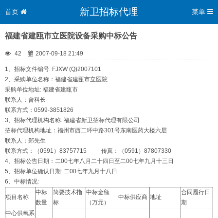
新卫招标代理
首页
菜单
福建省建瓯市立医院设备采购中标公告
42
2007-09-18 21:49
1、招标文件编号: FJXW (Q)2007101
2、采购单位名称：福建省建瓯市立医院
采购单位地址: 福建省建瓯市
联系人：曾科长
联系方式：0599-3851826
3、招标代理机构名称: 福建省新卫招标代理有限公司
招标代理机构地址：福州市西二环中路301号东南医药大楼六层
联系人：郑先生
联系方式：（0591）83757715 传真：（0591）87807330
4、招标公告日期：二00七年八月二十四日至二00七年九月十三日
5、招标单位确认日期: 二00七年九月十八日
6、中标情况:
中标
简要技术指
中标金额
合同履行日
项目名称
中标供应商
地址
数量
标
（万元）
期
中心供氧系