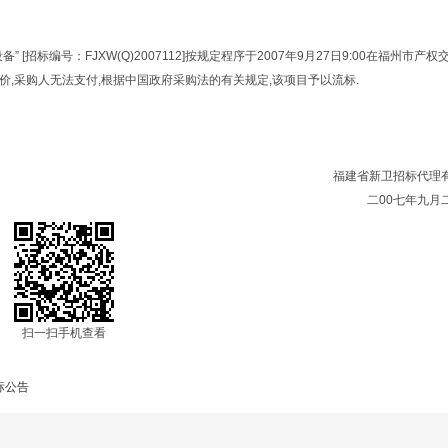
标编号：FJXW(Q)2007112]按规定程序于2007年9月27日9:00在福州市产权
,采购人无法支付,根据中国政府采购法的有关规定,该项目予以流标.
福建省新卫招标代理
二00七年九月
扫一扫手机查看
标公告