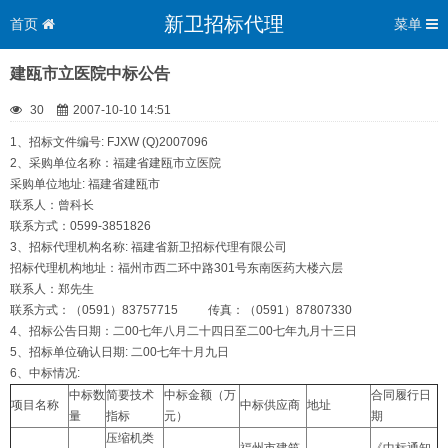
新卫招标代理
首页
菜单
建瓯市立医院中标公告
30
2007-10-10 14:51
1、招标文件编号: FJXW (Q)2007096
2、采购单位名称：福建省建瓯市立医院
采购单位地址: 福建省建瓯市
联系人：曾科长
联系方式：0599-3851826
3、招标代理机构名称: 福建省新卫招标代理有限公司
招标代理机构地址：福州市西二环中路301号东南医药大楼六层
联系人：郑先生
联系方式：（0591）83757715 传真：（0591）87807330
4、招标公告日期：二00七年八月二十四日至二00七年九月十三日
5、招标单位确认日期: 二00七年十月九日
6、中标情况:
中标数
简要技术
中标金额（万
合同履行日
项目名称
中标供应商
地址
量
指标
元）
期
压缩机类