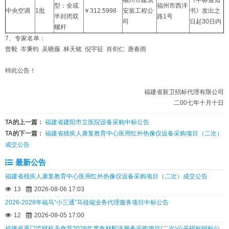
福州市建筑
《中标通知
型：全或
福州市西洋
中央空调
1批
￥312.5998
安装工程公
书》发出之
半封闭双
路1号
司
日起30日内
螺杆
7、专家名单：
曾毅 岑秉钧 吴晓薇 林天铭 倪宇征 肖剑仁 唐春雨
特此公告！
福建省新卫招标代理有限公司
二00七年十月十日
TA的上一篇：
福建省建阳市立医院设备采购中标公告
TA的下一篇：
福建省残疾人康复教育中心医用红外热像仪设备采购项目（二次）
成交公告
最新公告
福建省残疾人康复教育中心医用红外热像仪设备采购项目（二次）成交公告
13
2026-08-06 17:03
2026-2028年福马“小三通”马祖端业务代理服务项目中标公告
12
2026-08-05 17:00
福建省厦门监狱机关食堂2026年度食材配送服务采购项目(二次)公开招标招标公