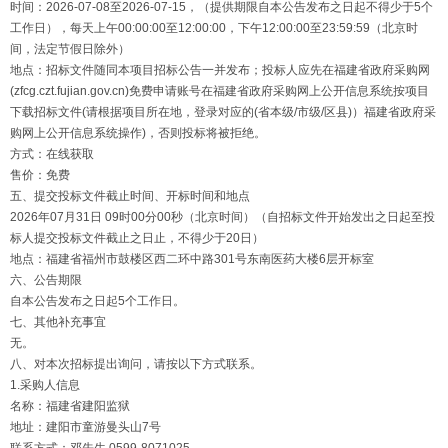
时间：2026-07-08至2026-07-15，（提供期限自本公告发布之日起不得少于5个
工作日），每天上午00:00:00至12:00:00，下午12:00:00至23:59:59（北京时
间，法定节假日除外）
地点：招标文件随同本项目招标公告一并发布；投标人应先在福建省政府采购网
(zfcg.czt.fujian.gov.cn)免费申请账号在福建省政府采购网上公开信息系统按项目
下载招标文件(请根据项目所在地，登录对应的(省本级/市级/区县)）福建省政府采
购网上公开信息系统操作)，否则投标将被拒绝。
方式：在线获取
售价：免费
五、提交投标文件截止时间、开标时间和地点
2026年07月31日 09时00分00秒（北京时间）（自招标文件开始发出之日起至投
标人提交投标文件截止之日止，不得少于20日）
地点：福建省福州市鼓楼区西二环中路301号东南医药大楼6层开标室
六、公告期限
自本公告发布之日起5个工作日。
七、其他补充事宜
无。
八、对本次招标提出询问，请按以下方式联系。
1.采购人信息
名称：福建省建阳监狱
地址：建阳市童游曼头山7号