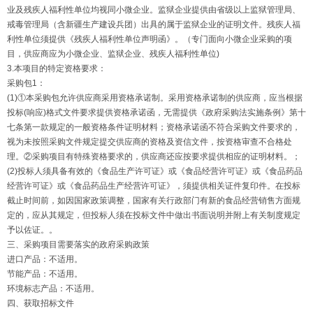
业及残疾人福利性单位均视同小微企业。监狱企业提供由省级以上监狱管理局、
戒毒管理局（含新疆生产建设兵团）出具的属于监狱企业的证明文件。残疾人福
利性单位须提供《残疾人福利性单位声明函》。（专门面向小微企业采购的项
目，供应商应为小微企业、监狱企业、残疾人福利性单位)
3.本项目的特定资格要求：
采购包1：
(1)①本采购包允许供应商采用资格承诺制。采用资格承诺制的供应商，应当根据
投标(响应)格式文件要求提供资格承诺函，无需提供《政府采购法实施条例》第十
七条第一款规定的一般资格条件证明材料；资格承诺函不符合采购文件要求的，
视为未按照采购文件规定提交供应商的资格及资信文件，按资格审查不合格处
理。②采购项目有特殊资格要求的，供应商还应按要求提供相应的证明材料。；
(2)投标人须具备有效的《食品生产许可证》或《食品经营许可证》或《食品药品
经营许可证》或《食品药品生产经营许可证》，须提供相关证件复印件。在投标
截止时间前，如因国家政策调整，国家有关行政部门有新的食品经营销售方面规
定的，应从其规定，但投标人须在投标文件中做出书面说明并附上有关制度规定
予以佐证。。
三、采购项目需要落实的政府采购政策
进口产品：不适用。
节能产品：不适用。
环境标志产品：不适用。
四、获取招标文件