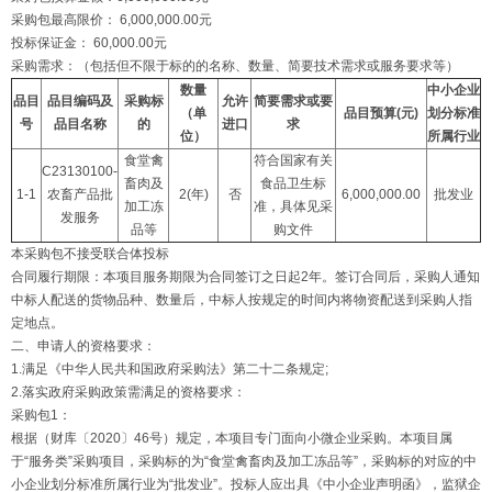
采购包最高限价： 6,000,000.00元
投标保证金： 60,000.00元
采购需求：（包括但不限于标的的名称、数量、简要技术需求或服务要求等）
数量
中小企业
品目
品目编码及
采购标
允许
简要需求或要
（单
品目预算(元)
划分标准
号
品目名称
的
进口
求
位）
所属行业
食堂禽
符合国家有关
C23130100-
畜肉及
食品卫生标
1-1
农畜产品批
2(年)
否
6,000,000.00
批发业
加工冻
准，具体见采
发服务
品等
购文件
本采购包不接受联合体投标
合同履行期限：本项目服务期限为合同签订之日起2年。签订合同后，采购人通知
中标人配送的货物品种、数量后，中标人按规定的时间内将物资配送到采购人指
定地点。
二、申请人的资格要求：
1.满足《中华人民共和国政府采购法》第二十二条规定;
2.落实政府采购政策需满足的资格要求：
采购包1：
根据（财库〔2020〕46号）规定，本项目专门面向小微企业采购。本项目属
于“服务类”采购项目，采购标的为“食堂禽畜肉及加工冻品等”，采购标的对应的中
小企业划分标准所属行业为“批发业”。投标人应出具《中小企业声明函》，监狱企