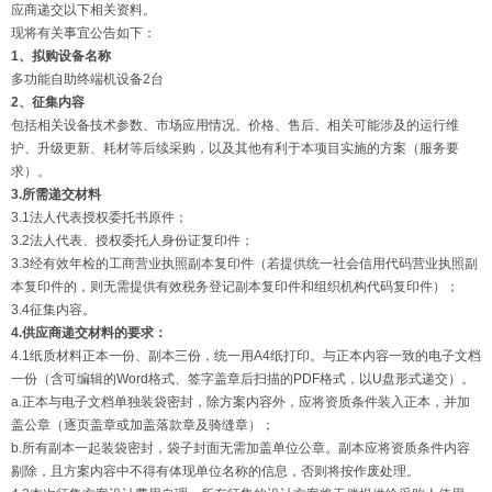
应商递交以下相关资料。
现将有关事宜公告如下：
1、拟购设备名称
多功能自助终端机设备2台
2、征集内容
包括相关设备技术参数、市场应用情况、价格、售后、相关可能涉及的运行维
护、升级更新、耗材等后续采购，以及其他有利于本项目实施的方案（服务要
求）。
3.所需递交材料
3.1法人代表授权委托书原件；
3.2法人代表、授权委托人身份证复印件；
3.3经有效年检的工商营业执照副本复印件（若提供统一社会信用代码营业执照副
本复印件的，则无需提供有效税务登记副本复印件和组织机构代码复印件）；
3.4征集内容。
4.供应商递交材料的要求：
4.1纸质材料正本一份、副本三份，统一用A4纸打印。与正本内容一致的电子文档
一份（含可编辑的Word格式、签字盖章后扫描的PDF格式，以U盘形式递交）。
a.正本与电子文档单独装袋密封，除方案内容外，应将资质条件装入正本，并加
盖公章（逐页盖章或加盖落款章及骑缝章）；
b.所有副本一起装袋密封，袋子封面无需加盖单位公章。副本应将资质条件内容
剔除，且方案内容中不得有体现单位名称的信息，否则将按作废处理。