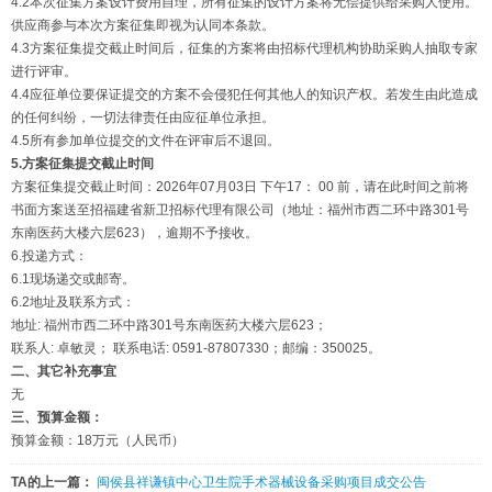
4.2本次征集方案设计费用自理，所有征集的设计方案将无偿提供给采购人使用。
供应商参与本次方案征集即视为认同本条款。
4.3方案征集提交截止时间后，征集的方案将由招标代理机构协助采购人抽取专家
进行评审。
4.4应征单位要保证提交的方案不会侵犯任何其他人的知识产权。若发生由此造成
的任何纠纷，一切法律责任由应征单位承担。
4.5所有参加单位提交的文件在评审后不退回。
5.方案征集提交截止时间
方案征集提交截止时间：2026年07月03日 下午17： 00 前，请在此时间之前将
书面方案送至招福建省新卫招标代理有限公司（地址：福州市西二环中路301号
东南医药大楼六层623），逾期不予接收。
6.投递方式：
6.1现场递交或邮寄。
6.2地址及联系方式：
地址: 福州市西二环中路301号东南医药大楼六层623；
联系人: 卓敏灵； 联系电话: 0591-87807330；邮编：350025。
二
、其它补充事宜
无
三
、预算金额：
预算金额：18万元（人民币）
TA的上一篇：
闽侯县祥谦镇中心卫生院手术器械设备采购项目成交公告