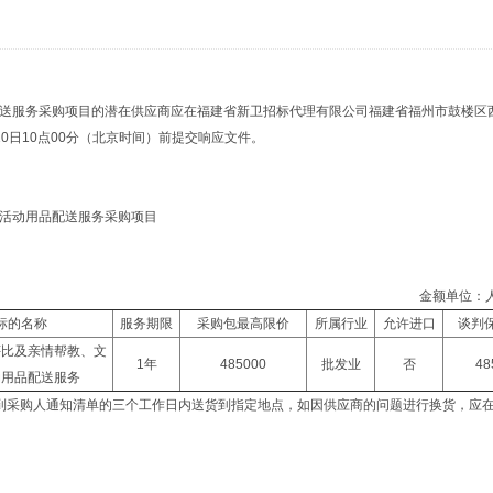
用品配送服务采购项目的潜在供应商应在福建省新卫招标代理有限公司福建省福州市鼓楼区
月10日10点00分（北京时间）前提交响应文件。
文体活动用品配送服务采购项目
金额单位：
标的名称
服务期限
采购包最高限价
所属行业
允许进口
谈判
评比及亲情帮教、文
1年
485000
批发业
否
48
动用品配送服务
到采购人通知清单的三个工作日内送货到指定地点，如因供应商的问题进行换货，应