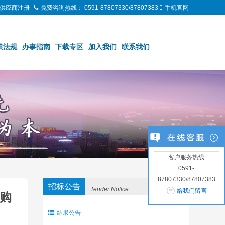
供应商注册
免费咨询热线：
0591-87807330/87807383
手机官网
策法规
办事指南
下载专区
加入我们
联系我们
客户服务热线
0591-
87807330/87807383
招标公告
Tender Notice
给我们留言
采购
结果公告