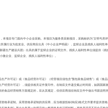
规定，本项目专门面向中小企业采购。本项目为服务类采购项目，采购标的为“文明号房
准所属行业为批发业。供应商应出具《中小企业声明函》，监狱企业及残疾人福利性单
新疆生产建设兵团）出具的属于监狱企业的证明文件。残疾人福利性单位须提供《残
小微企业、监狱企业、残疾人福利性单位）。
品生产许可证》或《食品经营许可证》（经营项目须包含“预包装食品销售”）或《食品
生产经营许可证》，须提供相关证件复印件。在响应文件递交截止时间前，如因国家
新的食品经营销售方面规定的，应从其规定，但供应商须在响应文件中做出书面说明
用资格承诺制。采用资格承诺制的供应商，应当根据投标(响应)格式文件要求提供资格