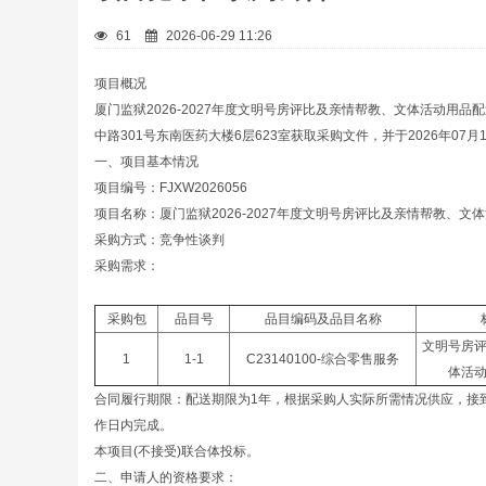
61
2026-06-29 11:26
项目概况
厦门监狱2026-2027年度文明号房评比及亲情帮教、文体活动
中路301号东南医药大楼6层623室获取采购文件，并于2026年07
一、项目基本情况
项目编号：FJXW2026056
项目名称：厦门监狱2026-2027年度文明号房评比及亲情帮教、
采购方式：竞争性谈判
采购需求：
采购包
品目号
品目编码及品目名称
文明号房
1
1-1
C23140100-综合零售服务
体活
合同履行期限：配送期限为1年，根据采购人实际所需情况供应，接
作日内完成。
本项目(不接受)联合体投标。
二、申请人的资格要求：