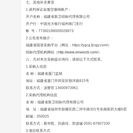
七、其他补充事宜
1.谈判保证金缴交缴纳账户：
开户名称：福建省新卫招标代理有限公司
开户行：中国光大银行福州南门支行
帐 号：77360188000028873
2.公告发布媒介：
福建省国资采购平台（网址：https://ygcg.fjcqjy.com/）
招标代理机构网站（
http://www.xinweizb.com/
）
八、凡对本次采购提出询问，请按以下方式联系。
1.采购人信息
名 称：福建省厦门监狱
地址：福建省厦门市同安区朝洋路815号
联系方式：汤警官 13600973961
2.采购代理机构信息
名 称：福建省新卫招标代理有限公司
地 址：福建省福州市鼓楼区西二环中路301号
邮编：350025
联系方式：蔡华凯、刘鼎埕、郑道铖 0591-878
3.项目联系方式