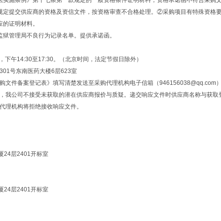
法实施条例》第十七条第一款规定的一般资格条件证明材料；资格承诺函不符合采购
规定提交供应商的资格及资信文件，按资格审查不合格处理。②采购项目有特殊资格
应的证明材料。
监狱管理局不良行为记录名单。提供承诺函。
:00，下午14:30至17:30。（北京时间，法定节假日除外）
1号东南医药大楼6层623室
件备案登记表》填写清楚发送至采购代理机构电子信箱（946156038@qq.com
，我公司不接受未获取的潜在供应商报价与质疑。递交响应文件时供应商名称与获取
代理机构将拒绝接收响应文件。
4层2401开标室
4层2401开标室