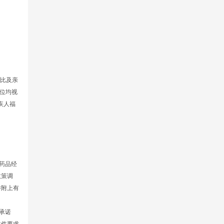
评比及亲
位均视
疾人福
药品经
政策调
并附上有
承诺