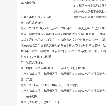
函，无需提供《政府采购
资格承诺函
的，视为未按照采购文件
供应商还应按要求提供相
未列入不良行为记录名单
供应商没有被列入福建省
三、获取采购文件
时间：2026年06月29日至2026年07月03日，每天上午8:30至12
地点：福建省新卫招标代理有限公司福建省福州市鼓楼区西二环中路30
方式：通过电子邮件获取的潜在供应商须按竞争性谈判公告附件《采购文
供应商获取竞争性谈判文件时的单位名称应与报价时的单位名称一致
名称不一致的，须提供工商管理部门出具的单位名称变更证明，否则
售价：￥0.0 元（人民币）
四、响应文件提交
截止时间：2026年07月10日 10点00分（北京时间）
地点：福建省厦门市思明区厦门市思明区湖滨南路359号海晟国际大厦2
五、开启
时间：2026年07月10日 10点00分（北京时间）
地点：福建省厦门市思明区厦门市思明区湖滨南路359号海晟国际大厦2
六、公告期限
自本公告发布之日起3个工作日。