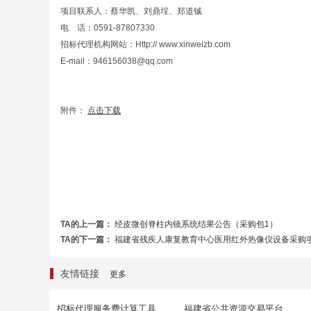
项目联系人：蔡华凯、刘鼎埕、郑道铖
电 话：0591-87807330
招标代理机构网站：Http:// www.xinweizb.com
E-mail：946156038@qq.com
附件：
点击下载
TA的上一篇：
经皮微创脊柱内镜系统结果公告（采购包1）
TA的下一篇：
福建省残疾人康复教育中心医用红外热像仪设备采购
友情链接
更多
招标代理服务费计算工具
福建省公共资源交易平台