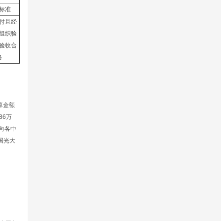
标准
付且经
组织验
验收合
格
算金额
86万
。向各中
国光大