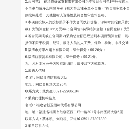
2.合同包2：福清市好家友超市有限公司为本项目合同包1中标候选
不再参与后序合同包评审（视为符合性审查不合格）”符合性审查不
效投标处理；其他投标人资格性及符合性审查均合格。
3.本项目投标人的投标报价不作为合同执行价格，评标时的报价只
额）为预算金额186万元/年；合同包2实际结算金额（合同金额）为预
4.若合同期满或在合同期内采购总金额已经达到本项目预算金额，则
括但不限于税费、配送、服务人员的人工费、保险、检测、来往交通
5.福清市好家友超市有限公司，综合得分：99.26分；
6.福清益霞贸易有限公司，综合得分：99.21分。
九、凡对本次公告内容提出询问，请按以下方式联系。
1.采购人信息
名 称：闽侯县消防救援大队
地址：闽侯县荆溪大道26号
联系方式：戢先生 0591-22986184
2.采购代理机构信息
名 称：福建省新卫招标代理有限公司
地 址：福建省福州市鼓楼区西二环中路301号
联系方式：蔡华凯、刘鼎埕、郑道铖 0591-878
3.项目联系方式