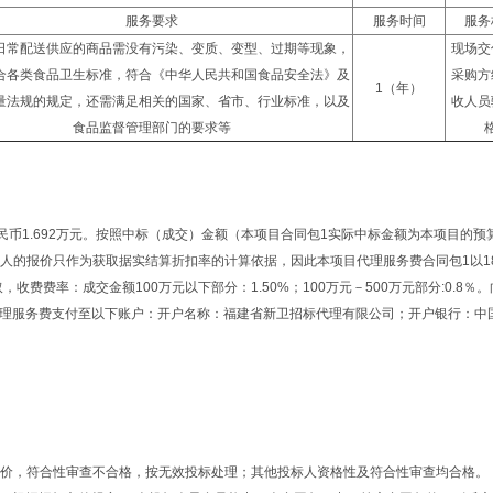
服务要求
服务时间
服务
日常配送供应的商品需没有污染、变质、变型、过期等现象，
现场交
合各类食品卫生标准，符合《中华人民共和国食品安全法》及
采购方
1（年）
量法规的规定，还需满足相关的国家、省市、行业标准，以及
收人员
食品监督管理部门的要求等
人民币1.692万元。按照中标（成交）金额（本项目合同包1实际中标金额为本项目的预
标人的报价只作为获取据实结算折扣率的计算依据，因此本项目代理服务费合同包1以1
费费率：成交金额100万元以下部分：1.50%；100万元－500万元部分:0.8％
理服务费支付至以下账户：开户名称：福建省新卫招标代理有限公司；开户银行：中
行报价，符合性审查不合格，按无效投标处理；其他投标人资格性及符合性审查均合格。