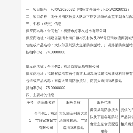
一、项目编号：FJXW2026032（招标文件编号：FJXW2026032）
二、项目名称：闽侯县消防救援大队及下辖各消防站食堂主副食品配
三、中标（成交）信息
供应商名称：合同包1：福清市好家友超市有限公司
供应商地址：福建省福清市海口镇岑兜村沟头266号亚琦物流商贸城
包组或产品名称：大队部及荆溪大道消防救援站、广贤路消防救援站
折扣率(%)：74.0000000
供应商名称：合同包2：福清益霞贸易有限公司
供应商地址：福建省福清市石竹街道太城农场福建福智新材料科技有
包组或产品名称：东南大道消防救援站、商贸大道消防救援站
折扣率(%)：75.0000000
四、主要标的信息
序号
供应商名称
服务名称
服务范围
闽侯县消防救援大
提供的
合同包1：福清
大队部及荆溪大道
队及下辖各消防站
产品符
1
市好家友超市
消防救援站、广贤
食堂主副食品配送
相关质
有限公司
路消防救援站
服务