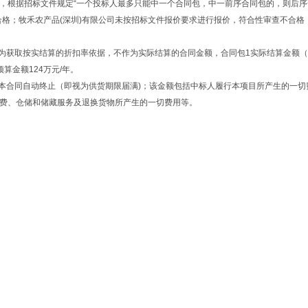
人，根据招标文件规定“一个投标人最多只能中一个合同包，中一前序合同包的，则后
合格；牧禾农产品(深圳)有限公司未按招标文件报价要求进行报价，符合性审查不合格
作为获取按实结算的折扣率依据，不作为实际结算的合同金额，合同包1实际结算金额
算金额124万元/年。
本合同自动终止（即视为供货期限届满)；该金额包括中标人履行本项目所产生的一切
费、仓储和储藏服务及退换货物所产生的一切费用等。
东南医药大楼6层
07330