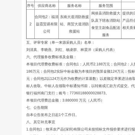
序号
供应商名称
服务名称
服务范围
闽侯县消防救援大
提供的
合同包2：福清
东南大道消防救援
队及下辖各消防站
产品符
2
益霞贸易有限
站、商贸大道消防
食堂主副食品配送
相关质
公司
救援站
服务
五、评审专家（单一来源采购人员）名单：
刘清真、李晓燕、刘红、杨凌群、林震洋（采购人代表）
六、代理服务收费标准及金额：
本项目代理费收费标准：合同包1：人民币2.188万元；合同包2：
186万元；合同包2实际中标金额为本项目的预算金额124万元；投
元；合同包2以124万元作为收费的计算基数）以差额定率累进法收取，收
标人收取。中标人在领取中标通知书前，以转账或汇款方式提交。代
银行福州南门支行；账号：77360188000028873。
本项目代理费总金额：3.880000 万元（人民币）
七、公告期限
自本公告发布之日起1个工作日。
八、其它补充事宜
1.合同包1：牧禾农产品(深圳)有限公司未按招标文件报价要求进