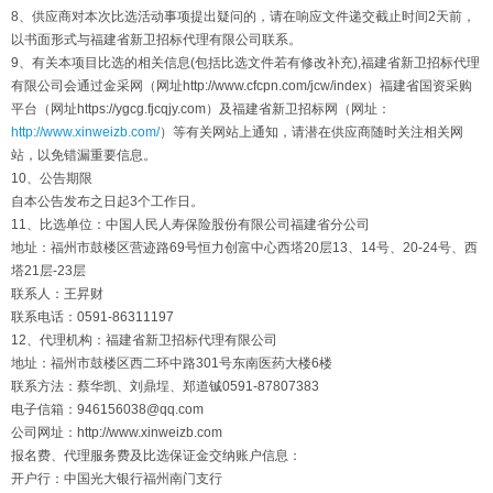
8、供应商对本次比选活动事项提出疑问的，请在响应文件递交截止时间2天前，
以书面形式与福建省新卫招标代理有限公司联系。
9、有关本项目比选的相关信息(包括比选文件若有修改补充),福建省新卫招标代理
有限公司会通过金采网（网址http://www.cfcpn.com/jcw/index）福建省国资采购
平台（网址https://ygcg.fjcqjy.com）及福建省新卫招标网（网址：
http://www.xinweizb.com/
）等有关网站上通知，请潜在供应商随时关注相关网
站，以免错漏重要信息。
10、公告期限
自本公告发布之日起3个工作日。
11、比选单位：中国人民人寿保险股份有限公司福建省分公司
地址：福州市鼓楼区营迹路69号恒力创富中心西塔20层13、14号、20-24号、西
塔21层-23层
联系人：王昇财
联系电话：0591-86311197
12、代理机构：福建省新卫招标代理有限公司
地址：福州市鼓楼区西二环中路301号东南医药大楼6楼
联系方法：蔡华凯、刘鼎埕、郑道铖0591-87807383
电子信箱：946156038@qq.com
公司网址：http://www.xinweizb.com
报名费、代理服务费及比选保证金交纳账户信息：
开户行：中国光大银行福州南门支行