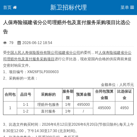
新卫招标代理
首页
菜单
人保寿险福建省分公司理赔外包及直付服务采购项目比选公
告
79
2026-06-12 18:54
受
中国人民人寿保险股份有限公司福建省分公司
的委托，对
人保寿险福建省分公
司理赔
外包及直付服务采购项目
进行公开比选，现欢迎国内合格的供应商前来提
交密封响应文件。
1、项目编号：XM26FSLF000603
2、采购标的一览表：
金额单位：人民币元
服务期
合同包预算
比选保证
合
同包
品目号
采购标的
预算金额
限
金额
金
1-1
理赔外包服务
1年
495000
1
495000
4950
1-2
直付服务
1年
/
3、比选文件购买时间：2026年6月12日至2026年6月20日(节假日除外),每天上午
8:30至12:00，下午14:30至17:30 (北京时间)。