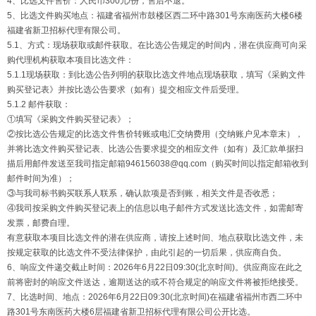
4、比选文件售价：人民币300元/份，售后不退。
5、比选文件购买地点：福建省福州市鼓楼区西二环中路301号东南医药大楼6楼
福建省新卫招标代理有限公司。
5.1、方式：现场获取或邮件获取。在比选公告规定的时间内，潜在供应商可向采
购代理机构获取本项目比选文件：
5.1.1现场获取：到比选公告列明的获取比选文件地点现场获取，填写《采购文件
购买登记表》并按比选公告要求（如有）提交相应文件后受理。
5.1.2 邮件获取：
①填写《采购文件购买登记表》；
②按比选公告规定的比选文件售价转账或电汇交纳费用（交纳账户见本章末），
并将比选文件购买登记表、比选公告要求提交的相应文件（如有）及汇款单据扫
描后用邮件发送至我司指定邮箱946156038@qq.com（购买时间以指定邮箱收到
邮件时间为准）；
③与我司标书购买联系人联系，确认款项是否到账，相关文件是否收悉；
④我司按采购文件购买登记表上的信息以电子邮件方式发送比选文件，如需邮寄
发票，邮费自理。
有意获取本项目比选文件的潜在供应商，请按上述时间、地点获取比选文件，未
按规定获取的比选文件不受法律保护，由此引起的一切后果，供应商自负。
6、响应文件递交截止时间：2026年6月22日09:30(北京时间)。供应商应在此之
前将密封的响应文件送达，逾期送达的或不符合规定的响应文件将被拒绝接受。
7、比选时间、地点：2026年6月22日09:30(北京时间)在福建省福州市西二环中
路301号东南医药大楼6层福建省新卫招标代理有限公司公开比选。