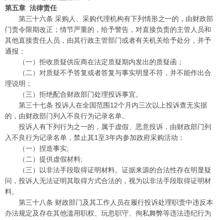
第五章 法律责任
第三十六条 采购人、采购代理机构有下列情形之一的，由财政部
门责令限期改正；情节严重的，给予警告，对直接负责的主管人员和
其他直接责任人员，由其行政主管部门或者有关机关给予处分，并予
通报：
（一）拒收质疑供应商在法定质疑期内发出的质疑函；
（二）对质疑不予答复或者答复与事实明显不符，并不能作出合
理说明；
（三）拒绝配合财政部门处理投诉事宜。
第三十七条 投诉人在全国范围12个月内三次以上投诉查无实据
的，由财政部门列入不良行为记录名单。
投诉人有下列行为之一的，属于虚假、恶意投诉，由财政部门列
入不良行为记录名单，禁止其1至3年内参加政府采购活动：
（一）捏造事实;
（二）提供虚假材料;
（三）以非法手段取得证明材料。证据来源的合法性存在明显疑
问，投诉人无法证明其取得方式合法的，视为以非法手段取得证明材
料。
第三十八条 财政部门及其工作人员在履行投诉处理职责中违反本
办法规定及存在其他滥用职权、玩忽职守、徇私舞弊等违法违纪行为