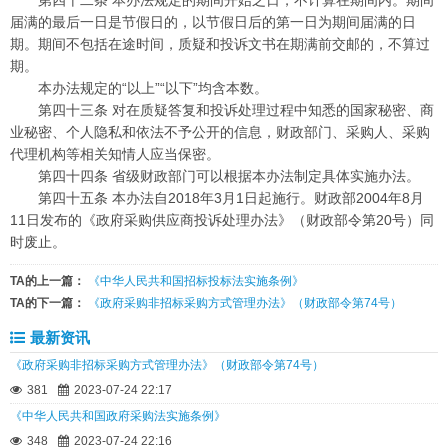
第四十二条 本办法规定的期间开始之日，不计算在期间内。期间
届满的最后一日是节假日的，以节假日后的第一日为期间届满的日
期。期间不包括在途时间，质疑和投诉文书在期满前交邮的，不算过
期。
本办法规定的“以上”“以下”均含本数。
第四十三条 对在质疑答复和投诉处理过程中知悉的国家秘密、商
业秘密、个人隐私和依法不予公开的信息，财政部门、采购人、采购
代理机构等相关知情人应当保密。
第四十四条 省级财政部门可以根据本办法制定具体实施办法。
第四十五条 本办法自2018年3月1日起施行。财政部2004年8月
11日发布的《政府采购供应商投诉处理办法》（财政部令第20号）同
时废止。
TA的上一篇：
《中华人民共和国招标投标法实施条例》
TA的下一篇：
《政府采购非招标采购方式管理办法》（财政部令第74号）
最新资讯
《政府采购非招标采购方式管理办法》（财政部令第74号）
381
2023-07-24 22:17
《中华人民共和国政府采购法实施条例》
348
2023-07-24 22:16