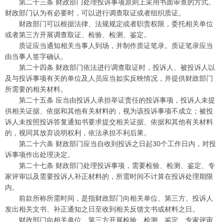
第二十三条 财政部门处理投诉事项原则上采用书面审查的方式。
财政部门认为有必要时，可以进行调查取证或者组织质证。
财政部门可以根据法律、法规规定或者职责权限，委托相关单位
或者第三方开展调查取证、检验、检测、鉴定。
质证应当通知相关当事人到场，并制作质证笔录。质证笔录应当
由当事人签字确认。
第二十四条 财政部门依法进行调查取证时，投诉人、被投诉人以
及与投诉事项有关的单位及人员应当如实反映情况，并提供财政部门
所需要的相关材料。
第二十五条 应当由投诉人承担举证责任的投诉事项，投诉人未提
供相关证据、依据和其他有关材料的，视为该投诉事项不成立；被投
诉人未按照投诉答复通知书要求提交相关证据、依据和其他有关材料
的，视同其放弃说明权利，依法承担不利后果。
第二十六条 财政部门应当自收到投诉之日起30个工作日内，对投
诉事项作出处理决定。
第二十七条 财政部门处理投诉事项，需要检验、检测、鉴定、专
家评审以及需要投诉人补正材料的，所需时间不计算在投诉处理期限
内。
前款所称所需时间，是指财政部门向相关单位、第三方、投诉人
发出相关文书、补正通知之日至收到相关反馈文书或材料之日。
财政部门向相关单位、第三方开展检验、检测、鉴定、专家评审