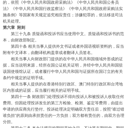
的，依照《中华人民共和国政府采购法》《中华人民共和国公务员
法》《中华人民共和国行政监察法》《中华人民共和国政府采购法实
施条例》等国家有关规定追究相应责任；涉嫌犯罪的，依法移送司法
机关处理。
第六章 附则
第三十九条 质疑函和投诉书应当使用中文。质疑函和投诉书的范
本，由财政部制定。
第四十条 相关当事人提供外文书证或者外国语视听资料的，应当
附有中文译本，由翻译机构盖章或者翻译人员签名。
相关当事人向财政部门提供的在中华人民共和国领域外形成的证
据，应当说明来源，经所在国公证机关证明，并经中华人民共和国驻
该国使领馆认证，或者履行中华人民共和国与证据所在国订立的有关
条约中规定的证明手续。
相关当事人提供的在香港特别行政区、澳门特别行政区和台湾地
区内形成的证据，应当履行相关的证明手续。
第四十一条 财政部门处理投诉不得向投诉人和被投诉人收取任何
费用。但因处理投诉发生的第三方检验、检测、鉴定等费用，由提出
申请的供应商先行垫付。投诉处理决定明确双方责任后，按照“谁过错
谁负担”的原则由承担责任的一方负担；双方都有责任的，由双方合理
分担。