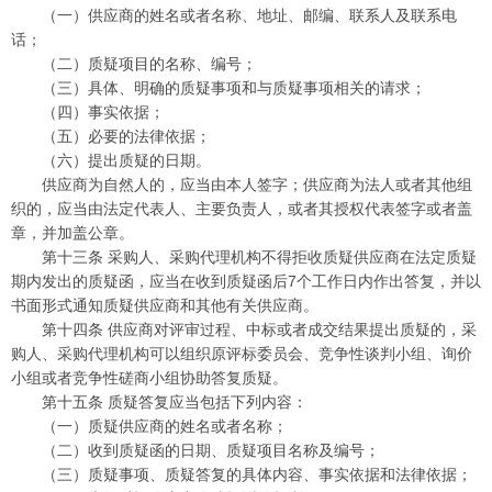
（一）供应商的姓名或者名称、地址、邮编、联系人及联系电
话；
（二）质疑项目的名称、编号；
（三）具体、明确的质疑事项和与质疑事项相关的请求；
（四）事实依据；
（五）必要的法律依据；
（六）提出质疑的日期。
供应商为自然人的，应当由本人签字；供应商为法人或者其他组
织的，应当由法定代表人、主要负责人，或者其授权代表签字或者盖
章，并加盖公章。
第十三条 采购人、采购代理机构不得拒收质疑供应商在法定质疑
期内发出的质疑函，应当在收到质疑函后7个工作日内作出答复，并以
书面形式通知质疑供应商和其他有关供应商。
第十四条 供应商对评审过程、中标或者成交结果提出质疑的，采
购人、采购代理机构可以组织原评标委员会、竞争性谈判小组、询价
小组或者竞争性磋商小组协助答复质疑。
第十五条 质疑答复应当包括下列内容：
（一）质疑供应商的姓名或者名称；
（二）收到质疑函的日期、质疑项目名称及编号；
（三）质疑事项、质疑答复的具体内容、事实依据和法律依据；