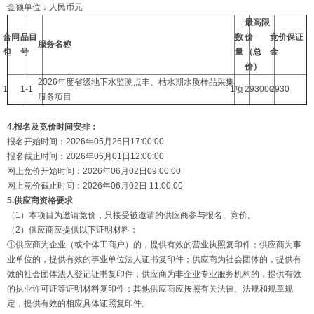
金额单位：人民币元
最高限
合同
品目
数
价
竞价保证
服务名称
包
号
量
（总
金
价）
2026年度省级地下水监测点丰、枯水期水质样品采集
1
1-1
1项
293000
2930
服务项目
4.报名及竞价时间安排：
报名开始时间：2026年05月26日17:00:00
报名截止时间：2026年06月01日12:00:00
网上竞价开始时间：2026年06月02日09:00:00
网上竞价截止时间：2026年06月02日 11:00:00
5.供应商资格要求
（1）本项目为邀请竞价，只接受被邀请的供应商参与报名、竞价。
（2）供应商应提供以下证明材料：
①供应商为企业（或个体工商户）的，提供有效的营业执照复印件；供应商为事
业单位的，提供有效的事业单位法人证书复印件；供应商为社会团体的，提供有
效的社会团体法人登记证书复印件；供应商为非企业专业服务机构的，提供有效
的执业许可证等证明材料复印件；其他供应商应按照有关法律、法规和规章规
定，提供有效的相应具体证照复印件。