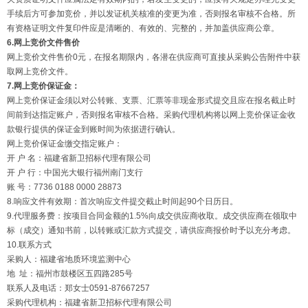
手续后方可参加竞价，并以发证机关核准的变更为准，否则报名审核不合格。所
有资格证明文件复印件应是清晰的、有效的、完整的，并加盖供应商公章。
6.网上竞价文件售价
网上竞价文件售价0元，在报名期限内，各潜在供应商可直接从采购公告附件中获
取网上竞价文件。
7.网上竞价保证金：
网上竞价保证金须以对公转账、支票、汇票等非现金形式提交且应在报名截止时
间前到达指定账户，否则报名审核不合格。采购代理机构将以网上竞价保证金收
款银行提供的保证金到账时间为依据进行确认。
网上竞价保证金缴交指定账户：
开 户 名：福建省新卫招标代理有限公司
开 户 行：中国光大银行福州南门支行
账 号：7736 0188 0000 28873
8.响应文件有效期：首次响应文件提交截止时间起90个日历日。
9.代理服务费：按项目合同金额的1.5%向成交供应商收取。成交供应商在领取中
标（成交）通知书前，以转账或汇款方式提交，请供应商报价时予以充分考虑。
10.联系方式
采购人：福建省地质环境监测中心
地 址：福州市鼓楼区五四路285号
联系人及电话：郑女士0591-87667257
采购代理机构：福建省新卫招标代理有限公司