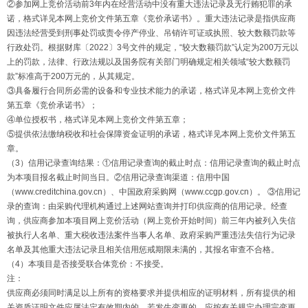
②参加网上竞价活动前3年内在经营活动中没有重大违法记录及无行贿犯罪的承
诺，格式详见本网上竞价文件第五章《竞价承诺书》。重大违法记录是指供应商
因违法经营受到刑事处罚或责令停产停业、吊销许可证或执照、较大数额罚款等
行政处罚。根据财库〔2022〕3号文件的规定，“较大数额罚款”认定为200万元以
上的罚款，法律、行政法规以及国务院有关部门明确规定相关领域“较大数额罚
款”标准高于200万元的，从其规定。
③具备履行合同所必需的设备和专业技术能力的承诺，格式详见本网上竞价文件
第五章《竞价承诺书》；
④单位授权书，格式详见本网上竞价文件第五章；
⑤提供依法缴纳税收和社会保障资金证明的承诺，格式详见本网上竞价文件第五
章。
（3）信用记录查询结果：①信用记录查询的截止时点：信用记录查询的截止时点
为本项目报名截止时间当日。②信用记录查询渠道：信用中国
（www.creditchina.gov.cn）、中国政府采购网（www.ccgp.gov.cn）。 ③信用记
录的查询：由采购代理机构通过上述网站查询并打印供应商的信用记录。经查
询，供应商参加本项目网上竞价活动（网上竞价开始时间）前三年内被列入失信
被执行人名单、重大税收违法案件当事人名单、政府采购严重违法失信行为记录
名单及其他重大违法记录且相关信用惩戒期限未满的，其报名审查不合格。
（4）本项目是否接受联合体竞价：不接受。
注：
供应商必须同时满足以上所有的资格要求并提供相应的证明材料，所有提供的相
关资质证明文件应属法定有效期内的，若发生变更的，应按有关规定办理完变更