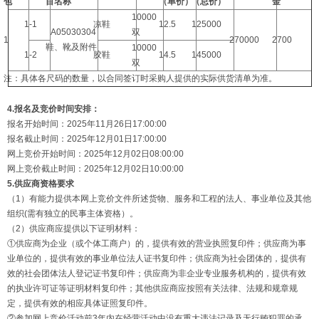
包
目名称
（
单
价）
（总价）
金
10000
1-1
凉鞋
12.5
125000
A05030304
双
1
270000
2700
鞋、靴及附件
10000
1-2
胶鞋
14.5
145000
双
注：具体各尺码的数量，以合同签订时采购人提供的实际供货清单为准。
4.报名及竞价时间安排：
报名开始时间：2025年11月26日17:00:00
报名截止时间：2025年12月01日17:00:00
网上竞价开始时间：2025年12月02日08:00:00
网上竞价截止时间：2025年12月02日10:00:00
5.供应商资格要求
（1）有能力提供本网上竞价文件所述货物、服务和工程的法人、事业单位及其他
组织(需有独立的民事主体资格）。
（2）供应商应提供以下证明材料：
①供应商为企业（或个体工商户）的，提供有效的营业执照复印件；供应商为事
业单位的，提供有效的事业单位法人证书复印件；供应商为社会团体的，提供有
效的社会团体法人登记证书复印件；供应商为非企业专业服务机构的，提供有效
的执业许可证等证明材料复印件；其他供应商应按照有关法律、法规和规章规
定，提供有效的相应具体证照复印件。
②参加网上竞价活动前3年内在经营活动中没有重大违法记录及无行贿犯罪的承