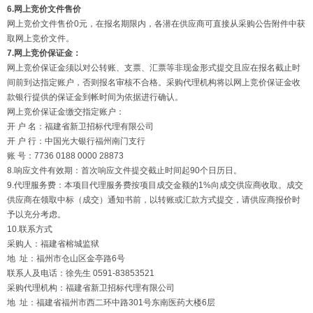
6.网上竞价文件售价
网上竞价文件售价0元，在报名期限内，各潜在供应商可直接从采购公告附件中获
取网上竞价文件。
7.网上竞价保证金：
网上竞价保证金须以对公转账、支票、汇票等非现金形式提交且应在报名截止时
间前到达指定账户，否则报名审核不合格。采购代理机构将以网上竞价保证金收
款银行提供的保证金到帐时间为依据进行确认。
网上竞价保证金缴交指定账户：
开 户 名：福建省新卫招标代理有限公司
开 户 行：中国光大银行福州南门支行
账 号：7736 0188 0000 28873
8.响应文件有效期：首次响应文件提交截止时间起90个日历日。
9.代理服务费：本项目代理服务费按项目成交金额的1%向成交供应商收取。成交
供应商在领取中标（成交）通知书前，以转账或汇款方式提交，请供应商报价时
予以充分考虑。
10.联系方式
采购人：福建省榕城监狱
地 址：福州市仓山区金亭路6号
联系人及电话：徐先生 0591-83853521
采购代理机构：福建省新卫招标代理有限公司
地 址：福建省福州市西二环中路301号东南医药大楼6层