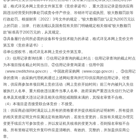
诺，格式详见本网上竞价文件第五章《竞价承诺书》。重大违法记录是指供应商
因违法经营受到刑事处罚或责令停产停业、吊销许可证或执照、较大数额罚款等
行政处罚。根据财库〔2022〕3号文件的规定，“较大数额罚款”认定为200万元以
上的罚款，法律、行政法规以及国务院有关部门明确规定相关领域“较大数额罚
款”标准高于200万元的，从其规定。
③具备履行合同所必需的设备和专业技术能力的承诺，格式详见本网上竞价文件
第五章《竞价承诺书》；
④单位授权书，格式详见本网上竞价文件第五章。
（3）信用记录查询结果：①信用记录查询的截止时点：信用记录查询的截止时点
为本项目报名截止时间当日。②信用记录查询渠道：信用中国
（www.creditchina.gov.cn）、中国政府采购网（www.ccgp.gov.cn）。 ③信用记
录的查询：由采购代理机构通过上述网站查询并打印供应商的信用记录。经查
询，供应商参加本项目网上竞价活动（网上竞价开始时间）前三年内被列入失信
被执行人名单、重大税收违法案件当事人名单、政府采购严重违法失信行为记录
名单及其他重大违法记录且相关信用惩戒期限未满的，其报名审查不合格。
（4）本项目是否接受联合体竞价：不接受。
注：供应商必须同时满足以上所有的资格要求并提供相应的证明材料，所有提供
的相关资质证明文件应属法定有效期内的，若发生变更的，应按有关规定办理完
变更手续后方可参加竞价，并以发证机关核准的变更为准，否则报名审核不合
格。所有资格证明文件复印件应是清晰的、有效的、完整的，并加盖供应商公
章。